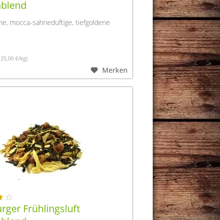
nblend
he, mocca-sahneduftige, tiefgoldene
125,00 €/kg)
Merken
ger Frühlingsluft