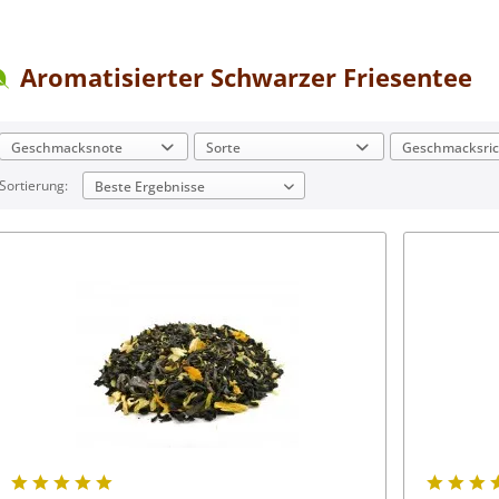
Aromatisierter Schwarzer Friesentee
Geschmacksnote
Sorte
Geschmacksri
Sortierung:
beeren-fruchtig
Blend (Mischung)
Ananas
bergamottig
Friesentee
Apfel
blumig
Schwarztee
Lemon
cremig-sahnig
Mandel
fruchtig
kräftig
Pfirsich
mild
Rose
mittelkräftig
nussig
rosenduftig
vanillig