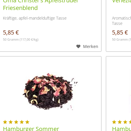
Oma Christel´s Apfelstrudel
Venezi
Friesenblend
Kräftige, apfel-mandelduftige Tasse
Aromatisch
Tasse
5,85 €
5,85 €
50 Gramm
(117,00 €/kg)
50 Gramm
(
Merken
Hamburger Sommer
Hambur