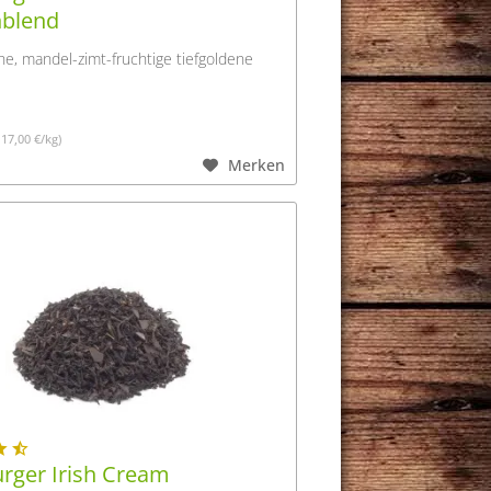
nblend
e, mandel-zimt-fruchtige tiefgoldene
117,00 €/kg)
Merken
ger Irish Cream