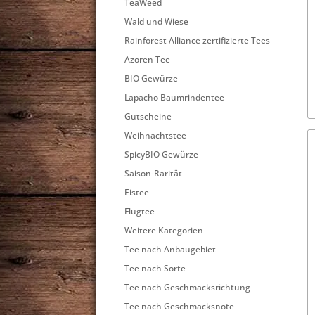
TeaWeed
Wald und Wiese
Rainforest Alliance zertifizierte Tees
Azoren Tee
BIO Gewürze
Lapacho Baumrindentee
Gutscheine
Weihnachtstee
SpicyBIO Gewürze
Saison-Rarität
Eistee
Flugtee
Weitere Kategorien
Tee nach Anbaugebiet
Tee nach Sorte
Tee nach Geschmacksrichtung
Tee nach Geschmacksnote