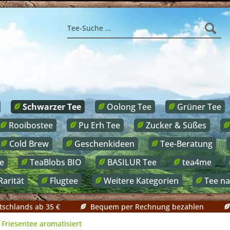
Schwarzer Tee
Oolong Tee
Grüner Tee
Rooibostee
Pu Erh Tee
Zucker & Süßes
Cold Brew
Geschenkideen
Tee-Beratung
e
TeaBlobs BIO
BASILUR Tee
tea4me
Rarität
Flugtee
Weitere Kategorien
Tee n
tschlands ab 35 €
Bequem per Rechnung bezahlen
Friesentee aromatisiert