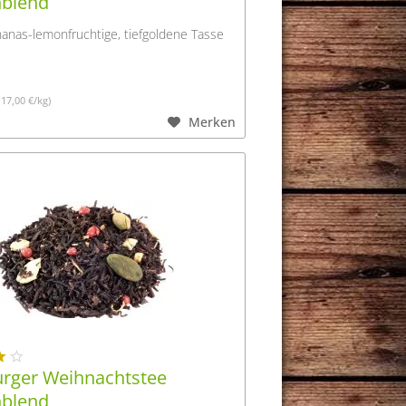
nblend
nanas-lemonfruchtige, tiefgoldene Tasse
117,00 €/kg)
Merken
ger Weihnachtstee
nblend