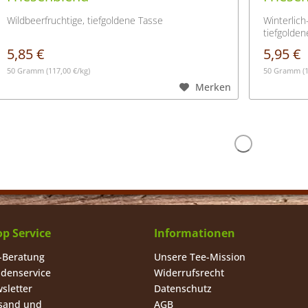
Wildbeerfruchtige, tiefgoldene Tasse
Winterlich
tiefgolden
5,85 €
5,95 €
50 Gramm
(117,00 €/kg)
50 Gramm
(
Merken
p Service
Informationen
-Beratung
Unsere Tee-Mission
denservice
Widerrufsrecht
sletter
Datenschutz
sand und
AGB