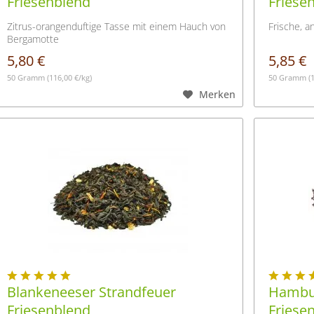
Friesenblend
Friese
Zitrus-orangenduftige Tasse mit einem Hauch von
Frische, a
Bergamotte
5,80 €
5,85 €
50 Gramm
(116,00 €/kg)
50 Gramm
(
Merken
Blankeneeser Strandfeuer
Hambur
Friesenblend
Friese