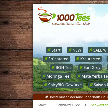
Start
NEW
SALE %
Früchtetee
Kräutertee
BOH Tee
Earl Grey
Moringa Tee
Mate Yerba Te
SpicyBIO Gewürze
Saison-
Kostenloser Versand innerhalb Deu
Start
Schwarzer Tee
Schwarzer 