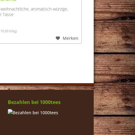
-weihnachtliche, aromatisch-würzige,
e Tasse
119,00 €/kg)
Merken
Bezahlen bei 1000tees