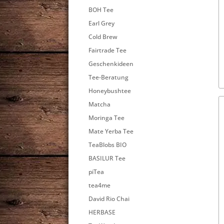
BOH Tee
Earl Grey
Cold Brew
Fairtrade Tee
Geschenkideen
Tee-Beratung
Honeybushtee
Matcha
Moringa Tee
Mate Yerba Tee
TeaBlobs BIO
BASILUR Tee
piTea
tea4me
David Rio Chai
HERBASE