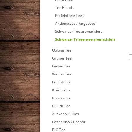
Tee Blends
Koffeinfreie Tees
Aktionstees / Angebote
Schwarzer Tee aromatisiert
Schwarzer Friesentee aromatisiert
Oolong Tee
Grüner Tee
Gelber Tee
Weißer Tee
Früchtetee
Kräutertee
Rooibostee
Pu Erh Tee
Zucker & Süßes
Geschirr & Zubehör
BIO Tee