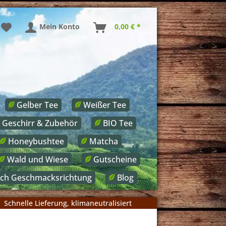
Mein Konto
0,00 € *
Gelber Tee
Weißer Tee
Geschirr & Zubehör
BIO Tee
Honeybushtee
Matcha
Wald und Wiese
Gutscheine
ach Geschmacksrichtung
Blog
Schnelle Lieferung, klimaneutralisiert