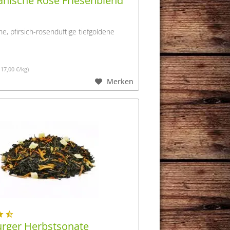
anische Rose Friesenblend
e, pfirsich-rosenduftige tiefgoldene
117,00 €/kg)
Merken
ger Herbstsonate