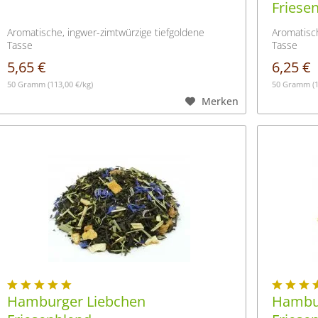
Friese
Aromatische, ingwer-zimtwürzige tiefgoldene
Aromatisc
Tasse
Tasse
5,65 €
6,25 €
50 Gramm
(113,00 €/kg)
50 Gramm
(
Merken
Hamburger Liebchen
Hambur