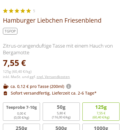
5
Hamburger Liebchen Friesenblend
TGFOP
Zitrus-orangenduftige Tasse mit einem Hauch von
Bergamotte
7,55 €
125g (60,40 €/kg)
inkl. MwSt. und ggf.
zzgl. Versandkosten
ca. 0,12 € pro Tasse (200ml)
Sofort versandfertig, Lieferzeit ca. 2-6 Tage*
50g
125g
Teeprobe 7-10g
5,80 €
7,55 €
0,00 €
(116,00 €/kg)
(60,40 €/kg)
(0,00 €/kg)
250g
500g
1000g