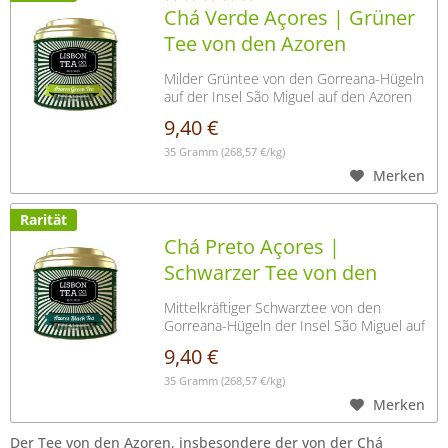
Chá Verde Açores | Grüner
Tee von den Azoren
Milder Grüntee von den Gorreana-Hügeln
auf der Insel São Miguel auf den Azoren
9,40 €
35 Gramm
(268,57 €/kg)
Merken
Rarität
Chá Preto Açores |
Schwarzer Tee von den
Azoren
Mittelkräftiger Schwarztee von den
Gorreana-Hügeln der Insel São Miguel auf
den Azoren
9,40 €
35 Gramm
(268,57 €/kg)
Merken
Der Tee von den Azoren, insbesondere der von der Chá