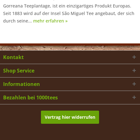
Gorreana Teeplantage, ist ein einzigartiges Produkt Europas.
Seit 1883 wird auf der Insel São Miguel Tee angebaut, der sich
durch seine...
mehr erfahren »
Kontakt
Shop Service
Informationen
Bezahlen bei 1000tees
Vertrag hier widerrufen