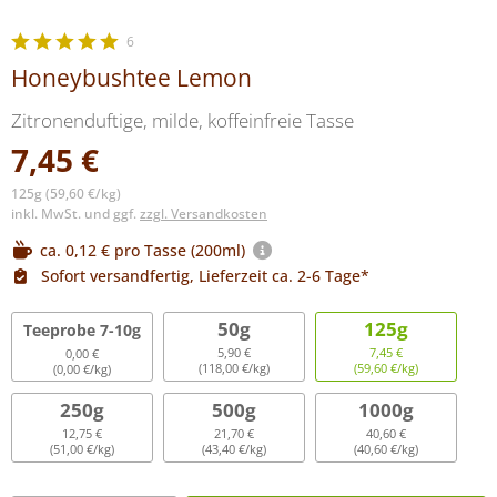
6
Honeybushtee Lemon
Zitronenduftige, milde, koffeinfreie Tasse
7,45 €
125g (59,60 €/kg)
inkl. MwSt. und ggf.
zzgl. Versandkosten
ca. 0,12 € pro Tasse (200ml)
Sofort versandfertig, Lieferzeit ca. 2-6 Tage*
50g
125g
Teeprobe 7-10g
5,90 €
7,45 €
0,00 €
(118,00 €/kg)
(59,60 €/kg)
(0,00 €/kg)
250g
500g
1000g
12,75 €
21,70 €
40,60 €
(51,00 €/kg)
(43,40 €/kg)
(40,60 €/kg)