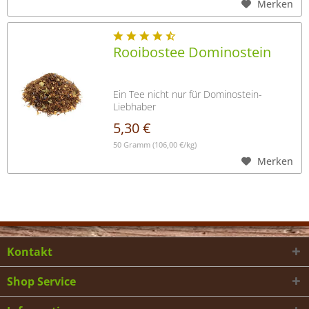
Merken
Rooibostee Dominostein
Ein Tee nicht nur für Dominostein-
Liebhaber
5,30 €
50 Gramm
(106,00 €/kg)
Merken
Kontakt
Shop Service