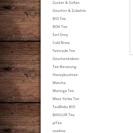
Zucker & Süßes
Geschirr & Zubehör
BIO Tee
BOH Tee
Earl Grey
Cold Brew
Fairtrade Tee
Geschenkideen
Tee-Beratung
Honeybushtee
Matcha
Moringa Tee
Mate Yerba Tee
TeaBlobs BIO
BASILUR Tee
piTea
tea4me