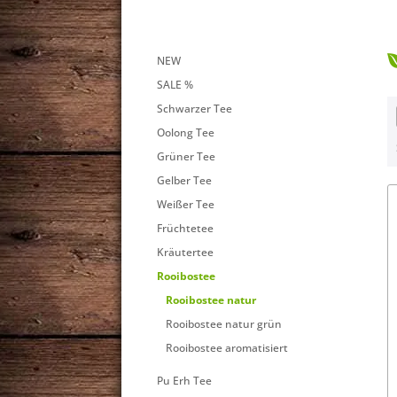
NEW
SALE %
Schwarzer Tee
Oolong Tee
Grüner Tee
Gelber Tee
Weißer Tee
Früchtetee
Kräutertee
Rooibostee
Rooibostee natur
Rooibostee natur grün
Rooibostee aromatisiert
Pu Erh Tee