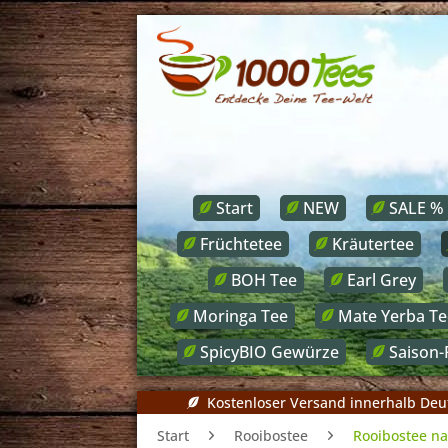
Start
NEW
SALE %
Früchtetee
Kräutertee
BOH Tee
Earl Grey
Moringa Tee
Mate Yerba Te
SpicyBIO Gewürze
Saison-
Kostenloser Versand innerhalb Deu
Start
Rooibostee
Rooibostee na