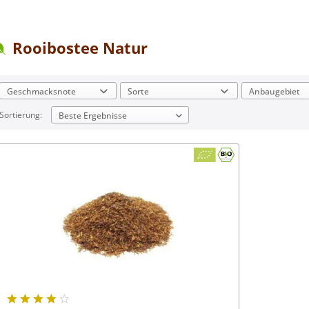
Rooibostee Natur
Geschmacksnote
Sorte
Anbaugebiet
Sortierung:
mild
Rooibos
Südafri