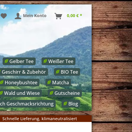
Mein Konto
0,00 € *
Gelber Tee
Weißer Tee
Geschirr & Zubehör
BIO Tee
Honeybushtee
Matcha
Wald und Wiese
Gutscheine
ach Geschmacksrichtung
Blog
Schnelle Lieferung, klimaneutralisiert