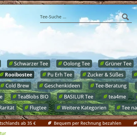
Schwarzer Tee
Oolong Tee
Grüner Tee
Rooibostee
Pu Erh Tee
Zucker & Süßes
Cold Brew
Geschenkideen
Tee-Beratung
e
TeaBlobs BIO
BASILUR Tee
tea4me
Rarität
Flugtee
Weitere Kategorien
Tee n
tschlands ab 35 €
Bequem per Rechnung bezahlen
tur