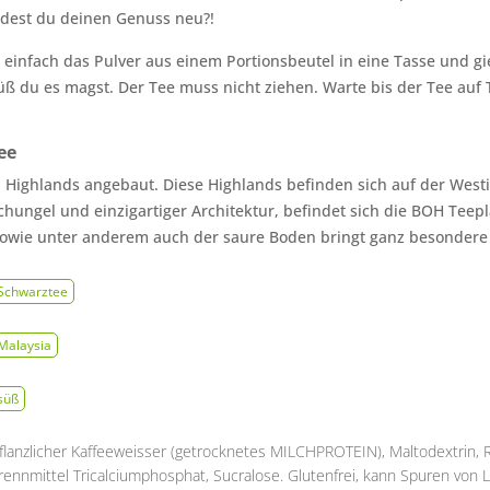
indest du deinen Genuss neu?!
infach das Pulver aus einem Portionsbeutel in eine Tasse und gie
ß du es magst. Der Tee muss nicht ziehen. Warte bis der Tee auf 
ee
Highlands angebaut. Diese Highlands befinden sich auf der West
hungel und einzigartiger Architektur, befindet sich die BOH Teepla
owie unter anderem auch der saure Boden bringt ganz besondere 
Schwarztee
Malaysia
süß
flanzlicher Kaffeeweisser (getrocknetes MILCHPROTEIN)
,
Maltodextrin
,
rennmittel Tricalciumphosphat
,
Sucralose. Glutenfrei
,
kann Spuren von 