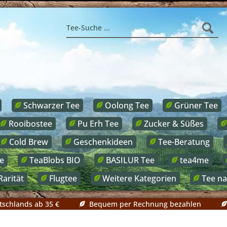
Schwarzer Tee
Oolong Tee
Grüner Tee
Rooibostee
Pu Erh Tee
Zucker & Süßes
Cold Brew
Geschenkideen
Tee-Beratung
e
TeaBlobs BIO
BASILUR Tee
tea4me
Rarität
Flugtee
Weitere Kategorien
Tee n
tschlands ab 35 €
Bequem per Rechnung bezahlen