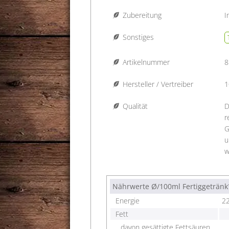
Zubereitung
I
Sonstiges
Artikelnummer
8
Hersteller / Vertreiber
1
Qualität
D
r
G
u
w
Nährwerte Ø/100ml Fertiggetränk
Energie
22
Fett
davon gesättigte Fettsäuren