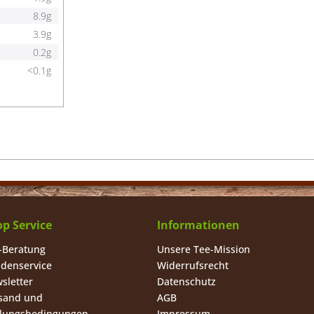
8.9g
3.9g
0.2g
<0.1g
p Service
Informationen
-Beratung
Unsere Tee-Mission
denservice
Widerrufsrecht
sletter
Datenschutz
sand und
AGB
lungsbedingungen
Impressum