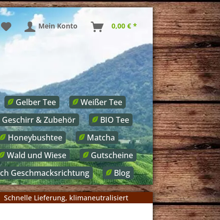
Mein Konto
0,00 € *
Gelber Tee
Weißer Tee
Geschirr & Zubehör
BIO Tee
Honeybushtee
Matcha
Wald und Wiese
Gutscheine
ach Geschmacksrichtung
Blog
Schnelle Lieferung, klimaneutralisiert