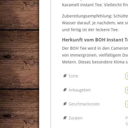
Karamell Instant Tee. Vielleicht f
Zubereitungsempfehlung: Schütte e
Wasser darauf, je nachdem, wie sü
und fertig ist der leckere Tee.
Herkunft vom BOH Instant T
Der BOH Tee wird in den Cameron 
von immergrünen, vielfältigem Dsc
Metern. Dieses besondere Klima s
Sorte
Anbaugebiet
Geschmacksnote
Zutaten
P
T