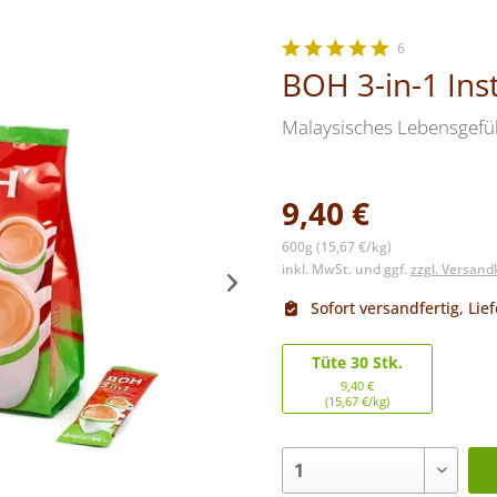
6
BOH 3-in-1 Inst
Malaysisches Lebensgefü
9,40 €
600g (15,67 €/kg)
inkl. MwSt. und ggf.
zzgl. Versan
Sofort versandfertig, Lief
Tüte 30 Stk.
9,40 €
(15,67 €/kg)