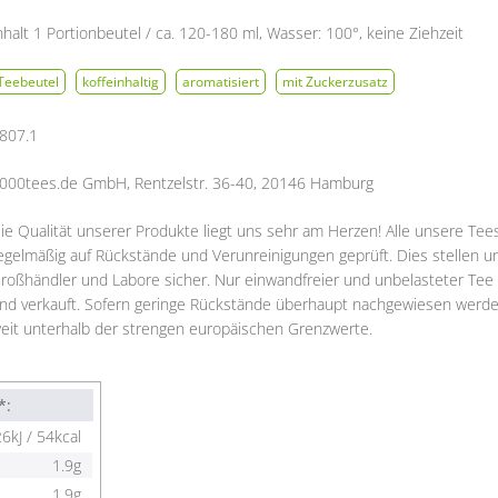
nhalt 1 Portionbeutel / ca. 120-180 ml, Wasser: 100°, keine Ziehzeit
Teebeutel
koffeinhaltig
aromatisiert
mit Zuckerzusatz
807.1
000tees.de GmbH, Rentzelstr. 36-40, 20146 Hamburg
ie Qualität unserer Produkte liegt uns sehr am Herzen! Alle unsere Te
egelmäßig auf Rückstände und Verunreinigungen geprüft. Dies stellen una
roßhändler und Labore sicher. Nur einwandfreier und unbelasteter Tee 
nd verkauft. Sofern geringe Rückstände überhaupt nachgewiesen werde
eit unterhalb der strengen europäischen Grenzwerte.
*:
6kJ /
54kcal
1.9g
1.9g