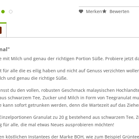
Merken
Bewerten
inal"
e mit Milch und genau der richtigen Portion Süße. Probiere jetzt d
 ist für alle die es eilig haben und nicht auf Genuss verzichten wol
Milch und genau die richtige Süße.
ansst du den vollen, robusten Geschmack malaysischen Hochlandt
 aus schwarzem Tee, Zucker und Milch in Form von Teegranulat m
 kann sofort getrunken werden, denn die Wartezeit auf das Ziehen
0 Einzelportionen Granulat zu 20 g bestehend aus schwarzem Tee, 
g für alle, die mal etwas Neues ausprobieren möchten!
en köstlichen Instantees der Marke BOH, wie zum Beispiel Grüntee