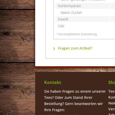
Kohlenhydrate
davon Zucker
Eiweiß
Salz
* bei empfohlener Zubereitung
Fragen zum Artikel?
Kontakt
Sho
Sie haben Fragen zu einem unserer
Tee
Kun
Tees? Oder zum Stand Ihrer
New
Bestellung? Gern beantworten wir
Ver
Ihre Fragen:
Zah