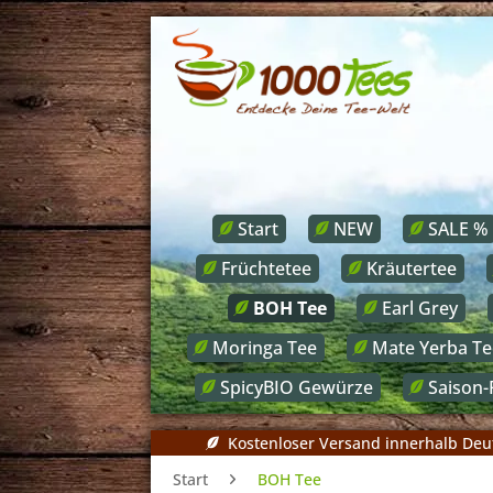
Start
NEW
SALE %
Früchtetee
Kräutertee
BOH Tee
Earl Grey
Moringa Tee
Mate Yerba Te
SpicyBIO Gewürze
Saison-
Kostenloser Versand innerhalb Deu
Start
BOH Tee