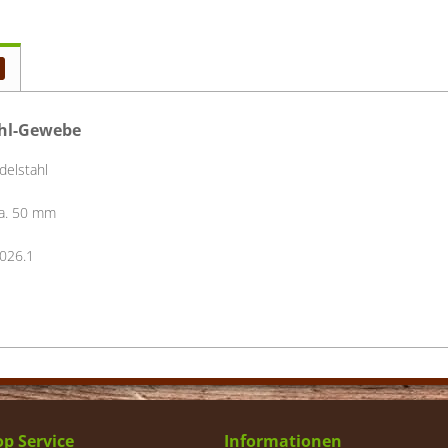
ahl-Gewebe
delstahl
a. 50 mm
026.1
p Service
Informationen