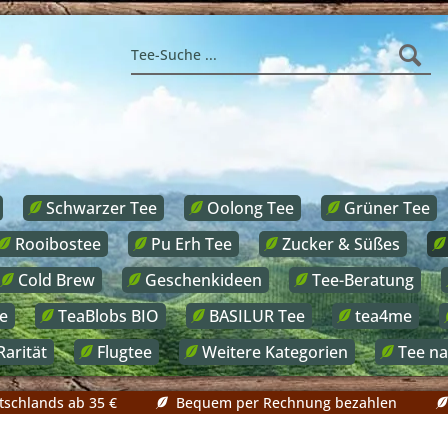
Schwarzer Tee
Oolong Tee
Grüner Tee
Rooibostee
Pu Erh Tee
Zucker & Süßes
Cold Brew
Geschenkideen
Tee-Beratung
e
TeaBlobs BIO
BASILUR Tee
tea4me
Rarität
Flugtee
Weitere Kategorien
Tee n
tschlands ab 35 €
Bequem per Rechnung bezahlen