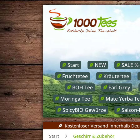
Start
NEW
SALE %
Früchtetee
Kräutertee
BOH Tee
Earl Grey
Moringa Tee
Mate Yerba Te
SpicyBIO Gewürze
Saison-
Kostenloser Versand innerhalb Deu
Start
Geschirr & Zubehör