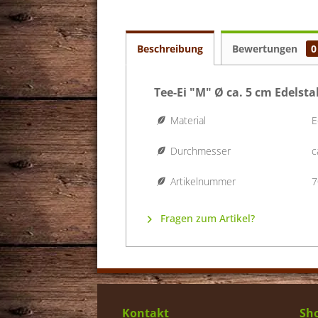
Beschreibung
Bewertungen
0
Tee-Ei "M" Ø ca. 5 cm Edelst
Material
E
Durchmesser
c
Artikelnummer
7
Fragen zum Artikel?
Kontakt
Sho