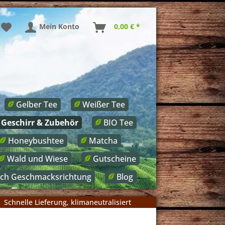
Mein Konto
0,00 € *
Gelber Tee
Weißer Tee
Geschirr & Zubehör
BIO Tee
Honeybushtee
Matcha
Wald und Wiese
Gutscheine
ach Geschmacksrichtung
Blog
Schnelle Lieferung, klimaneutralisiert