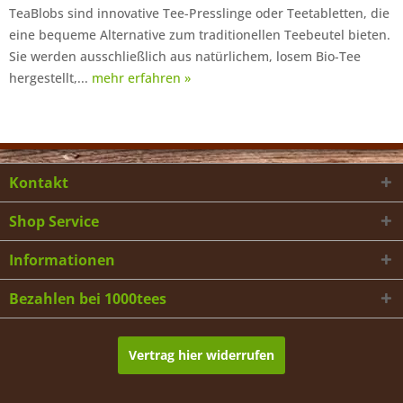
TeaBlobs sind innovative Tee-Presslinge oder Teetabletten, die
eine bequeme Alternative zum traditionellen Teebeutel bieten.
Sie werden ausschließlich aus natürlichem, losem Bio-Tee
hergestellt,...
mehr erfahren »
Kontakt
Shop Service
Informationen
Bezahlen bei 1000tees
Vertrag hier widerrufen