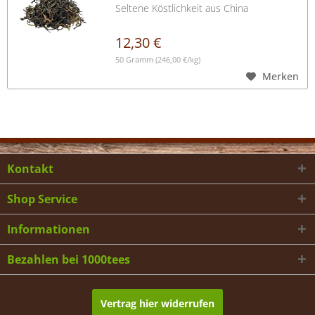
Seltene Köstlichkeit aus China
12,30 €
50 Gramm
(246,00 €/kg)
Merken
Kontakt
Shop Service
Informationen
Bezahlen bei 1000tees
Vertrag hier widerrufen