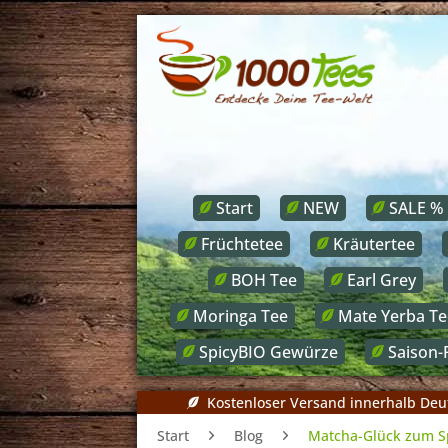
Start
NEW
SALE %
Früchtetee
Kräutertee
BOH Tee
Earl Grey
Moringa Tee
Mate Yerba Te
SpicyBIO Gewürze
Saison-
Kostenloser Versand innerhalb Deu
Start
Blog
Matcha-Glück zum S