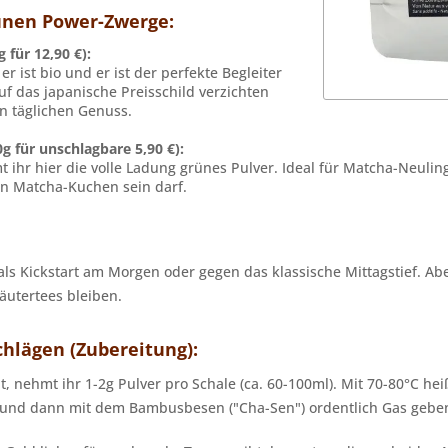
rünen Power-Zwerge:
 für 12,90 €):
er ist bio und er ist der perfekte Begleiter
auf das japanische Preisschild verzichten
en täglichen Genuss.
 für unschlagbare 5,90 €):
t ihr hier die volle Ladung grünes Pulver. Ideal für Matcha-Neul
in Matcha-Kuchen sein darf.
ls Kickstart am Morgen oder gegen das klassische Mittagstief. A
Kräutertees bleiben.
hlägen (Zubereitung):
ht, nehmt ihr 1-2g Pulver pro Schale (ca. 60-100ml). Mit 70-80°C h
) und dann mit dem Bambusbesen ("Cha-Sen") ordentlich Gas geben,