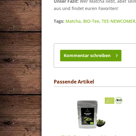
Unser Fazit:
Wer Matcha liebt, aber sein
aus und findet euren Favoriten!
Tags:
Matcha
,
BIO-Tee
,
TEE-NEWCOMER
Kommentar schreiben
Passende Artikel