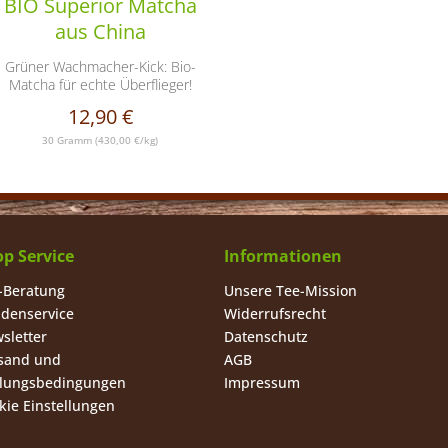
BIO Superior Matcha
aus China
Grüner Wachmacher-Kick: Bio-
Matcha für echte Überflieger!
12,90 €
30 Gramm
(430,00 €/kg)
p Service
Informationen
-Beratung
Unsere Tee-Mission
denservice
Widerrufsrecht
sletter
Datenschutz
sand und
AGB
lungsbedingungen
Impressum
kie Einstellungen