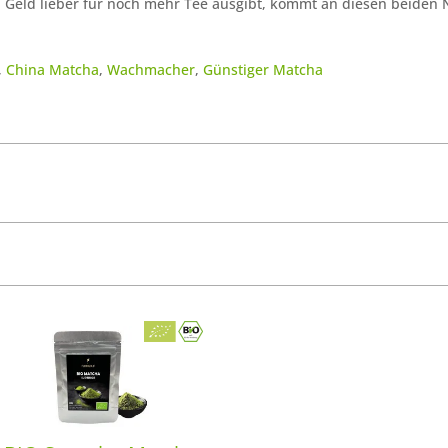
 Geld lieber für noch mehr Tee ausgibt, kommt an diesen beiden N
,
China Matcha
,
Wachmacher
,
Günstiger Matcha