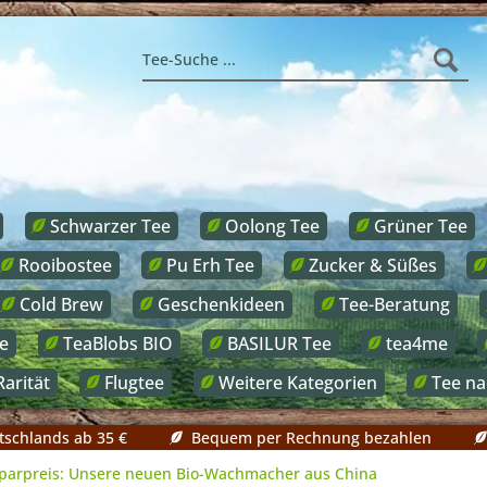
Schwarzer Tee
Oolong Tee
Grüner Tee
Rooibostee
Pu Erh Tee
Zucker & Süßes
Cold Brew
Geschenkideen
Tee-Beratung
e
TeaBlobs BIO
BASILUR Tee
tea4me
Rarität
Flugtee
Weitere Kategorien
Tee n
tschlands ab 35 €
Bequem per Rechnung bezahlen
parpreis: Unsere neuen Bio-Wachmacher aus China