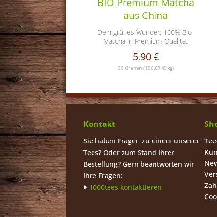
BIO Premium Matcha
aus China
Dein grünes Wunder: 100% Bio-
Matcha in Premium-Qualität
5,90 €
30 Gramm
(196,67 €/kg)
Kontakt
Sho
Sie haben Fragen zu einem unserer
Tee
Kun
Tees? Oder zum Stand Ihrer
New
Bestellung? Gern beantworten wir
Ver
Ihre Fragen:
Zah
1000tees kontaktieren
Coo