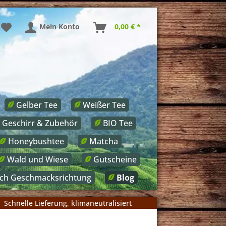
Mein Konto
0,00 € *
Gelber Tee
Weißer Tee
Geschirr & Zubehör
BIO Tee
Honeybushtee
Matcha
Wald und Wiese
Gutscheine
ach Geschmacksrichtung
Blog
Schnelle Lieferung, klimaneutralisiert