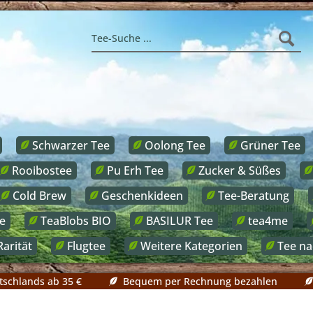
Schwarzer Tee
Oolong Tee
Grüner Tee
Rooibostee
Pu Erh Tee
Zucker & Süßes
Cold Brew
Geschenkideen
Tee-Beratung
e
TeaBlobs BIO
BASILUR Tee
tea4me
Rarität
Flugtee
Weitere Kategorien
Tee n
tschlands ab 35 €
Bequem per Rechnung bezahlen