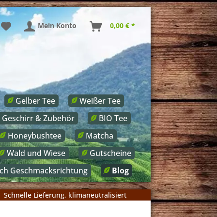
Mein Konto
0,00 € *
Gelber Tee
Weißer Tee
Geschirr & Zubehör
BIO Tee
Honeybushtee
Matcha
Wald und Wiese
Gutscheine
ach Geschmacksrichtung
Blog
Schnelle Lieferung, klimaneutralisiert