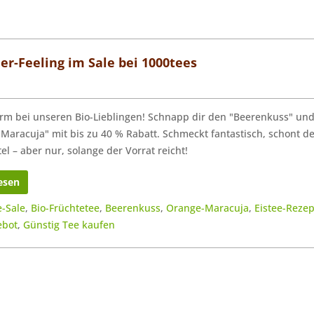
r-Feeling im Sale bei 1000tees
m bei unseren Bio-Lieblingen! Schnapp dir den "Beerenkuss" un
Maracuja" mit bis zu 40 % Rabatt. Schmeckt fantastisch, schont d
el – aber nur, solange der Vorrat reicht!
esen
e-Sale
,
Bio-Früchtetee
,
Beerenkuss
,
Orange-Maracuja
,
Eistee-Rezep
ebot
,
Günstig Tee kaufen