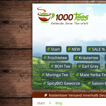
Start
NEW
SALE %
Früchtetee
Kräutertee
BOH Tee
Earl Grey
Moringa Tee
Mate Yerba Te
SpicyBIO Gewürze
Saison-
Kostenloser Versand innerhalb Deu
Start
Blog